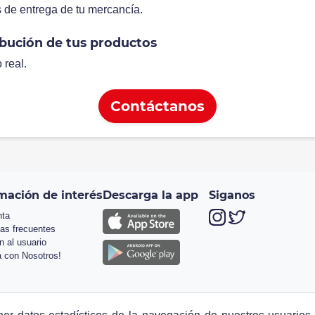
s de entrega de tu mercancía.
ibución de tus productos
real.
Contáctanos
mación de interés
Descarga la app
Siganos
nta
as frecuentes
n al usuario
a con Nosotros!