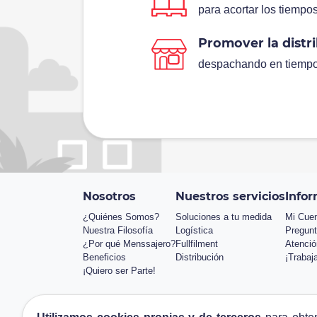
para acortar los tiempo
Promover la distr
despachando en tiempo 
Nosotros
Nuestros servicios
Infor
¿Quiénes Somos?
Soluciones a tu medida
Mi Cue
Nuestra Filosofía
Logística
Pregunt
¿Por qué Menssajero?
Fullfilment
Atenció
Beneficios
Distribución
¡Trabaj
¡Quiero ser Parte!